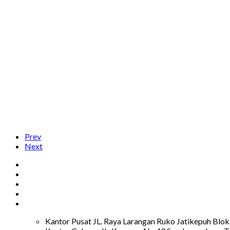
Prev
Next
Kantor Pusat JL. Raya Larangan Ruko Jatikepuh Blok