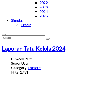
2022
2023
2024
2025
Simulasi
Kredit
Laporan Tata Kelola 2024
09 April 2025
Super User
Category:
Explore
Hits: 1731