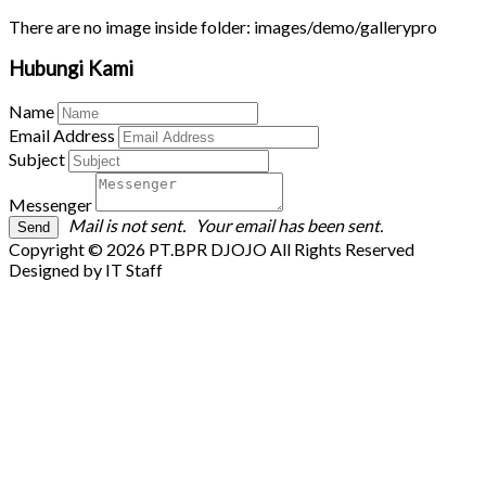
There are no image inside folder: images/demo/gallerypro
Hubungi Kami
Name
Email Address
Subject
Messenger
Mail is not sent.
Your email has been sent.
Copyright © 2026 PT.BPR DJOJO All Rights Reserved
Designed by IT Staff