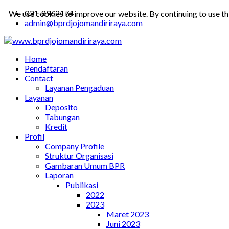
031-8962174
We use cookies to improve our website. By continuing to use th
admin@bprdjojomandiriraya.com
Home
Pendaftaran
Contact
Layanan Pengaduan
Layanan
Deposito
Tabungan
Kredit
Profil
Company Profile
Struktur Organisasi
Gambaran Umum BPR
Laporan
Publikasi
2022
2023
Maret 2023
Juni 2023