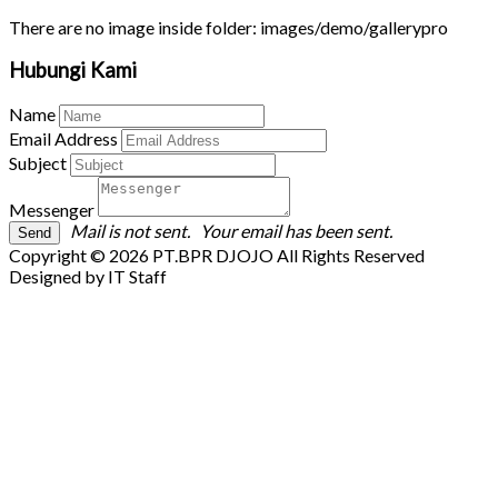
There are no image inside folder: images/demo/gallerypro
Hubungi Kami
Name
Email Address
Subject
Messenger
Mail is not sent.
Your email has been sent.
Copyright © 2026 PT.BPR DJOJO All Rights Reserved
Designed by IT Staff