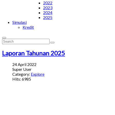
2022
2023
2024
2025
Simulasi
Kredit
Laporan Tahunan 2025
24 April 2022
Super User
Category:
Explore
Hits: 6985