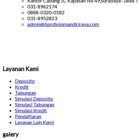
Kantor Cabang JL. Kapasan No 49,Surabaya- Jawa T
031-8962174
0888-0320-0182
031-8952823
admin@bprdjojomandiriraya.com
Layanan Kami
Deposito
Kredit
Tabungan
Simulasi Deposito
Simulasi Tabungan
Simulasi Kredit
Pendaftaran
Layanan Lain Kami
galery