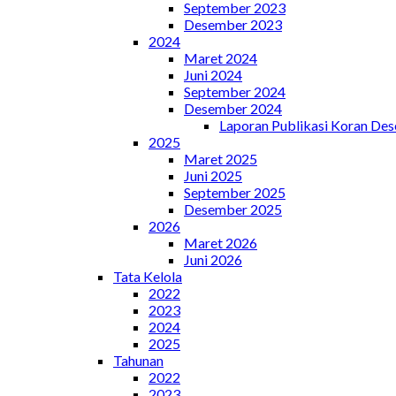
September 2023
Desember 2023
2024
Maret 2024
Juni 2024
September 2024
Desember 2024
Laporan Publikasi Koran De
2025
Maret 2025
Juni 2025
September 2025
Desember 2025
2026
Maret 2026
Juni 2026
Tata Kelola
2022
2023
2024
2025
Tahunan
2022
2023