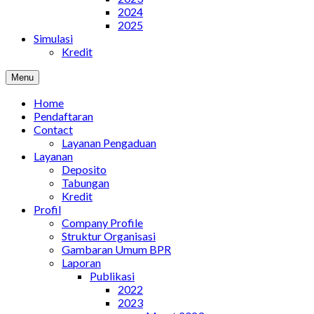
2024
2025
Simulasi
Kredit
Menu
Home
Pendaftaran
Contact
Layanan Pengaduan
Layanan
Deposito
Tabungan
Kredit
Profil
Company Profile
Struktur Organisasi
Gambaran Umum BPR
Laporan
Publikasi
2022
2023