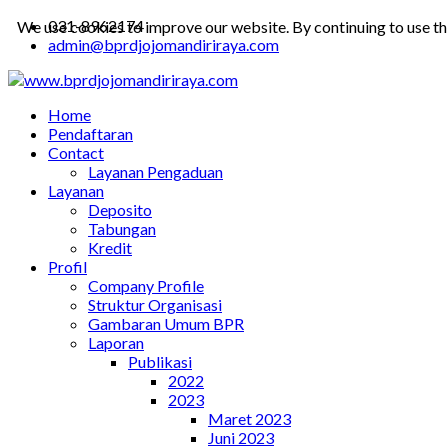
031-8962174
We use cookies to improve our website. By continuing to use th
admin@bprdjojomandiriraya.com
Home
Pendaftaran
Contact
Layanan Pengaduan
Layanan
Deposito
Tabungan
Kredit
Profil
Company Profile
Struktur Organisasi
Gambaran Umum BPR
Laporan
Publikasi
2022
2023
Maret 2023
Juni 2023